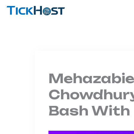
Skip
to
content
Mehazabi
Chowdhury
Bash With