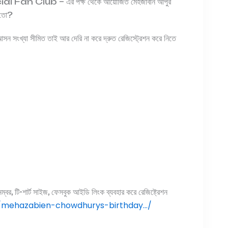
Club – এর পক্ষ থেকে আয়োজিত মেহজাবীন আপুর
ন তো?
সন সংখ্যা সীমিত তাই আর দেরি না করে দ্রুত রেজিস্ট্রেশন করে নিতে
্বর, টি-শার্ট সাইজ, ফেসবুক আইডি লিংক ব্যবহার করে রেজিষ্ট্রেশন
/…/mehazabien-chowdhurys-birthday…/